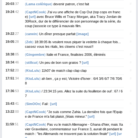
20:03
:37
#
(
Lama colérique
)
devenir patron, c'est fait
19:24
:42
#
(
CaptNCook
)
J'ai vu une affiche de Cop Out (top cops en franc
e)
[url]
avec Bruce Willis et Tracy Morgan, aka Tracy Jordan de
30Rock, dur de le différencier de son personnage de la série, du
coup j'associe ce type à mauvais film.
19:22
:27
#
(
carwin
)
Un dîner presque parfait
[image]
19:05
:28
#
(
Zeb
)
18:38:05 ils veulent nous piquer la vedette à chaque fois...
cassez vous les ritals, les clowns c'est nous!!
18:38
:05
#
(
Gingembre
)
Italie et France, finalistes 2006, éliminés
18:34
:46
#
(
stillcut
)
Un peu de bon son gratos ?
[url]
17:52
:20
#
(
KtuLulu
)
11h07 de match clap clap clap
17:51
:34
#
(
KtuLulu
)
ah ben , ça y est; Victoire d'Isner : 6/4 3/6 6/7 7/6 70/6
8
17:36
:53
#
(
KtuLulu
)
/ 23:34:15 yes. Allez la suite du feuilleton de ouf : 67 / 6
7
15:43
:41
#
(
SimOOn
)
Fail :
[url]
13:22
:00
#
(
CaptNCook
)
"Je suis comme Zahia. La dernière fois que l'Equip
e de France m'a fait plaisir, j'étais mineur."
[url]
11:59
:51
#
(
CaptNCook
)
Pas vu le match Allemagne - Ghana d'hier, mais Xa
vier Gravelaine, commentateur sur France 3, aurait dit pendant le
match : "les Allemands ne trouvent pas la solution finale"
[url]
[ur