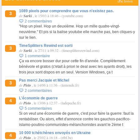
une brève
1089 pixels pour comprendre que vous n'existez pas.
3
de
Sarki
, le 15/03 à 18:46
-
(youtube.com)
2 commentaires
"Hop un pixel. Hop un deuxième. Hop un mille quatre-vingt-
neuvième." Et pis si la balise youtube elle marche pas, ben cliques-y
sur le lien.
TimeSplitters Rewind est sorti
3
de
Sarki
, le 27/11 à 09:32
-
(timesplittersrewind.com)
1 commentaire
Ça va encore bosser dur pour cette fin d'année. Complètement
bénévole et gratos (c'etait à priori le deal avec les ayants droit), les
trois jeux sont dispos en un seul. Version Windows, ça t
Pas merci Jacquie et Michel
3
de
Pisto
, le 14/06 à 11:36
-
(lemonde.fr)
2 commentaires
L'économie de guerre
4
de
Pisto
, le 13/06 à 12:37
-
(ladepeche.fr)
5 commentaires
Si on veut une économie de guerre, c'est pour faire la guerre: faut la
rentabiliser. Ou alors, effet d'annonce contre les gauchos-pacifico-
islamo-poutino-communistes-mélanchonistes avant le 2ème t
10 000 tchétchènes envoyés en Ukraine
4
de
Pisto
, le 25/02 à 16:18
-
(rtbf.be)