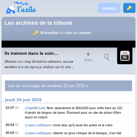
menu
Les archives de la tribune
M'identifier
ou
créer un compte
9
Ils trainent dans le coin…
Jun
06
liens
Durant ces cinq dernières minutes, aucun
membre n'a été aperçu rôdant sur le site...
Lire les messages du vendredi 25 juin 2010
jeudi 24 juin 2010
22:07
:06
#
(
CaptNCook
)
flickr abandonne le 800x600 pour enfin faire du 102
4 pixels de largeur de base. Étonnant pour un site de photo d'être
aussi en retard.
20:04
:35
#
(
Lama colérique
)
reste plus qu'à avoir les putes et la coke
20:03
:56
#
(
Lama colérique
)
obtenir un gros cheque de la banque, c'est fait