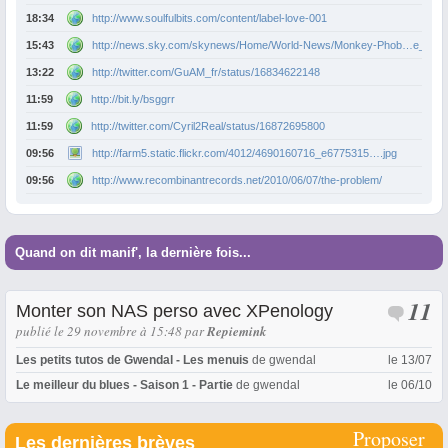
18:34
http://www.soulfulbits.com/content/label-love-001
15:43
http://news.sky.com/skynews/Home/World-News/Monkey-Phob…e_Dar
13:22
http://twitter.com/GuAM_fr/status/16834622148
11:59
http://bit.ly/bsggrr
11:59
http://twitter.com/Cyril2Real/status/16872695800
09:56
http://farm5.static.flickr.com/4012/4690160716_e6775315….jpg
09:56
http://www.recombinantrecords.net/2010/06/07/the-problem/
Quand on dit manif', la dernière fois...
11
Monter son NAS perso avec XPenology
publié le 29 novembre à 15:48
par
Repiemink
Les petits tutos de Gwendal - Les menuis
de
gwendal
le 13/07
Le meilleur du blues - Saison 1 - Partie
de
gwendal
le 06/10
Proposer
Les dernières brèves