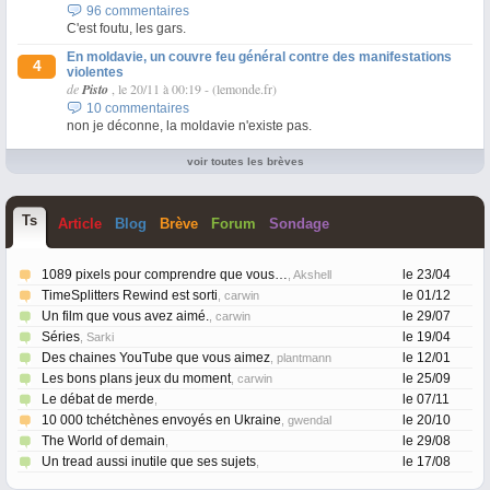
96 commentaires
C'est foutu, les gars.
En moldavie, un couvre feu général contre des manifestations
4
violentes
de
Pisto
, le 20/11 à 00:19
-
(lemonde.fr)
10 commentaires
non je déconne, la moldavie n'existe pas.
voir toutes les brèves
T
s
Article
Blog
Brève
Forum
Sondage
1089 pixels pour comprendre que vous…
le 23/04
, Akshell
TimeSplitters Rewind est sorti
le 01/12
, carwin
Un film que vous avez aimé.
le 29/07
, carwin
Séries
le 19/04
, Sarki
Des chaines YouTube que vous aimez
le 12/01
, plantmann
Les bons plans jeux du moment
le 25/09
, carwin
Le débat de merde
le 07/11
,
10 000 tchétchènes envoyés en Ukraine
le 20/10
, gwendal
The World of demain
le 29/08
,
Un tread aussi inutile que ses sujets
le 17/08
,