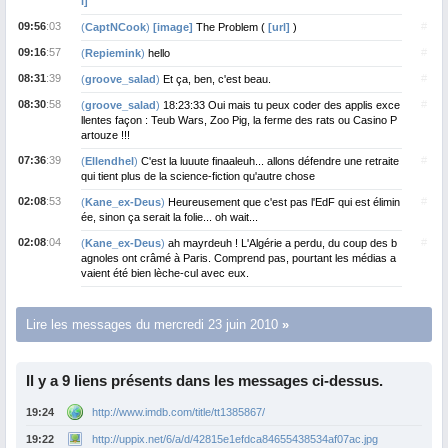
l]
09:56
:03
#
(
CaptNCook
)
[image]
The Problem (
[url]
)
09:16
:57
#
(
Repiemink
)
hello
08:31
:39
#
(
groove_salad
)
Et ça, ben, c'est beau.
08:30
:58
#
(
groove_salad
)
18:23:33 Oui mais tu peux coder des applis exce
llentes façon : Teub Wars, Zoo Pig, la ferme des rats ou Casino P
artouze !!!
07:36
:39
#
(
Ellendhel
)
C'est la luuute finaaleuh... allons défendre une retraite
qui tient plus de la science-fiction qu'autre chose
02:08
:53
#
(
Kane_ex-Deus
)
Heureusement que c'est pas l'EdF qui est élimin
ée, sinon ça serait la folie... oh wait...
02:08
:04
#
(
Kane_ex-Deus
)
ah mayrdeuh ! L'Algérie a perdu, du coup des b
agnoles ont crâmé à Paris. Comprend pas, pourtant les médias a
vaient été bien lèche-cul avec eux.
Lire les messages du mercredi 23 juin 2010
Il y a 9 liens présents dans les messages ci-dessus.
19:24
http://www.imdb.com/title/tt1385867/
19:22
http://uppix.net/6/a/d/42815e1efdca84655438534af07ac.jpg