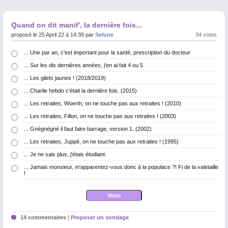
Quand on dit manif', la dernière fois...
proposé le 25 April 22 à 14:38 par
Selune
34 votes
... Une par an, c'est important pour la santé, prescription du docteur
... Sur les dix dernières années, j'en ai fait 4 ou 5
... Les gilets jaunes ! (2018/2019)
... Charlie hebdo c'était la dernière fois. (2015)
... Les retraites, Woerth, on ne touche pas aux retraites ! (2010)
... Les retraites, Fillon, on ne touche pas aux retraites ! (2003)
... Gnégnégné il faut faire barrage, version 1. (2002)
... Les retraites, Juppé, on ne touche pas aux retraites ! (1995)
... Je ne sais plus, j'étais étudiant.
... Jamais monsieur, m'apparentez-vous donc à la populace ?! Fi de la valetaille
!
14 commentaires
|
Proposer un sondage