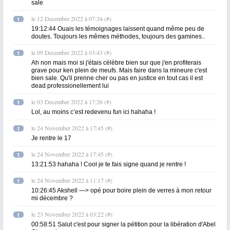
sale
le 12 December 2022 à 07:34
(
#
)
t
19:12:44 Ouais les témoignages laissent quand même peu de
doutes. Toujours les mêmes méthodes, toujours des gamines..
le 09 December 2022 à 03:43
(
#
)
t
Ah non mais moi si j'étais célèbre bien sur que j'en profiterais
grave pour ken plein de meufs. Mais faire dans la mineure c'est
bien sale. Qu'il prenne cher ou pas en justice en tout cas il est
dead professionellement lui
le 03 December 2022 à 17:26
(
#
)
t
Lol, au moins c’est redevenu fun ici hahaha !
le 24 November 2022 à 17:45
(
#
)
t
Je rentre le 17
le 24 November 2022 à 17:45
(
#
)
t
13:21:53 hahaha ! Cool je te fais signe quand je rentre !
le 24 November 2022 à 11:17
(
#
)
t
10:26:45 Akshell —> opé pour boire plein de verres à mon retour
mi décembre ?
le 23 November 2022 à 03:22
(
#
)
t
00:58:51 Salut c'est pour signer la pétition pour la libération d'Abel