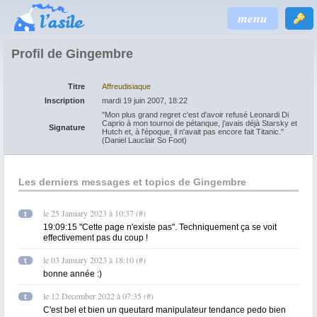
menu
Profil de Gingembre
Titre
Affreudisiaque
Inscription
mardi 19 juin 2007, 18:22
"Mon plus grand regret c'est d'avoir refusé Leonardi Di
Caprio à mon tournoi de pétanque, j'avais déjà Starsky et
Signature
Hutch et, à l'époque, il n'avait pas encore fait Titanic."
(Daniel Lauclair So Foot)
Les derniers messages et topics de Gingembre
le 25 January 2023 à 10:37
(
#
)
t
19:09:15 "Cette page n'existe pas". Techniquement ça se voit
effectivement pas du coup !
le 03 January 2023 à 18:10
(
#
)
t
bonne année :)
le 12 December 2022 à 07:35
(
#
)
t
C'est bel et bien un queutard manipulateur tendance pedo bien