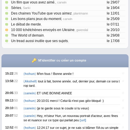
Un film que vous avez aimé.
le 29/07
, carwin
Séries
le 19/04
, Sarki
Des chaines YouTube que vous aimez
le 12/01
, plantmann
Les bons plans jeux du moment
le 25/09
, carwin
Le débat de merde
le 07/11
,
10 000 tchétchènes envoyés en Ukraine
le 20/10
, gwendal
The World of demain
le 29/08
,
Un tread aussi inutile que ses sujets
le 17/08
,
M'identifier
ou
créer un compte
15:22
:26
#
(
hohun
)
M'en fous ! Bonne année !
13:58
:22
#
(
Akshell
)
tout à fait, bonne année. ouf, dernier jour, demain ce sera t
rop tard.
20:05
:33
#
(
carwin
)
ET UNE BONNE ANNEE
09:13
:50
#
(
hohun
)
20:10:01 merci ! Celui-là n'est pas géo-bloqué :)
20:10
:01
#
(
carwin
)
(je te garde sous le coude si tu veux)
20:07
:52
#
(
carwin
)
Hey, m'sieur Hun, un nouveau portrait d'acteur, avec fines
se et nuance sur ce type qui parlait peu
[url]
12:52
:46
#
(
hohun
)
12:24:17 sur ce sujet, je ne sais si blâmer l'IA ou un simple