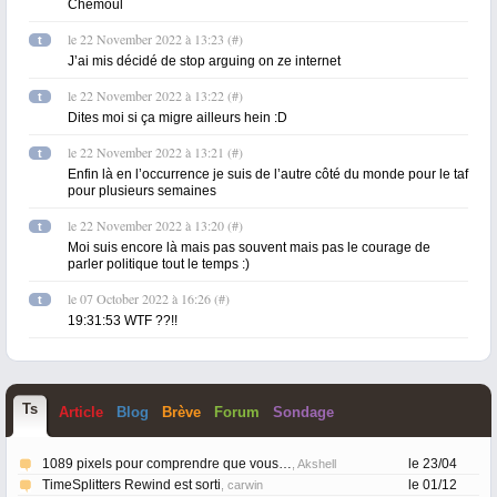
Chemoul
le 22 November 2022 à 13:23
(
#
)
t
J’ai mis décidé de stop arguing on ze internet
le 22 November 2022 à 13:22
(
#
)
t
Dites moi si ça migre ailleurs hein :D
le 22 November 2022 à 13:21
(
#
)
t
Enfin là en l’occurrence je suis de l’autre côté du monde pour le taf
pour plusieurs semaines
le 22 November 2022 à 13:20
(
#
)
t
Moi suis encore là mais pas souvent mais pas le courage de
parler politique tout le temps :)
le 07 October 2022 à 16:26
(
#
)
t
19:31:53 WTF ??!!
T
s
Article
Blog
Brève
Forum
Sondage
1089 pixels pour comprendre que vous…
le 23/04
, Akshell
TimeSplitters Rewind est sorti
le 01/12
, carwin