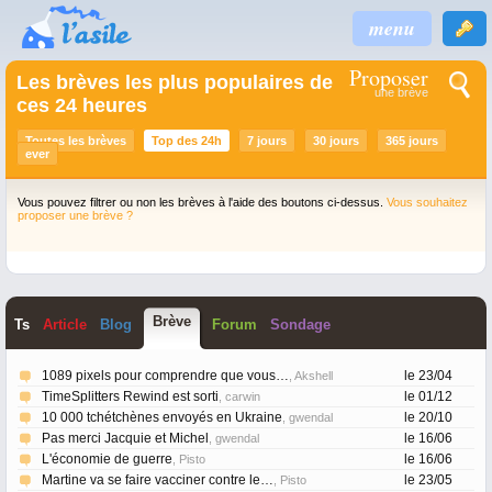
menu
Proposer
Les brèves les plus populaires de
une brève
ces 24 heures
Toutes les brèves
Top des 24h
7 jours
30 jours
365 jours
ever
Vous pouvez filtrer ou non les brèves à l'aide des boutons ci-dessus.
Vous souhaitez
proposer une brève ?
Brève
T
s
Article
Blog
Forum
Sondage
1089 pixels pour comprendre que vous…
le 23/04
, Akshell
TimeSplitters Rewind est sorti
le 01/12
, carwin
10 000 tchétchènes envoyés en Ukraine
le 20/10
, gwendal
Pas merci Jacquie et Michel
le 16/06
, gwendal
L'économie de guerre
le 16/06
, Pisto
Martine va se faire vacciner contre le…
le 23/05
, Pisto