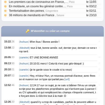
Les premiers cas de coronavirus en France,…
le 11/05
, Pisto
En moldavie, un couvre feu général contre…
le 03/12
, Pisto
Territorialisation des peines
le 02/11
, Gingembre
38 millions de mendiants en France
le 23/10
, Selune
M'identifier
ou
créer un compte
15:22
:26
#
(
hohun
)
M'en fous ! Bonne année !
13:58
:22
#
(
Akshell
)
tout à fait, bonne année. ouf, dernier jour, demain ce sera t
rop tard.
20:05
:33
#
(
carwin
)
ET UNE BONNE ANNEE
09:13
:50
#
(
hohun
)
20:10:01 merci ! Celui-là n'est pas géo-bloqué :)
20:10
:01
#
(
carwin
)
(je te garde sous le coude si tu veux)
20:07
:52
#
(
carwin
)
Hey, m'sieur Hun, un nouveau portrait d'acteur, avec fines
se et nuance sur ce type qui parlait peu
[url]
12:52
:46
#
(
hohun
)
12:24:17 sur ce sujet, je ne sais si blâmer l'IA ou un simple
script pour les plateformes propriétaires qui n'arrivent pas à parser l
es CV uploadés et qui remplissent les champs n'importe comment, t
e forçant donc à réécrire tout à la main :D
12:26
:20
#
(
Akshell
)
quand il y a trop de candidats, parfois ils peuvent utiliser u