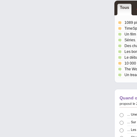
T
ou
s
1089 p
TimeSpl
Un film
Séries
,
Des ch
Les bo
Le déb
10 000
The Wo
Un trea
Quand on
proposé le 
... Un
... Sur
... Le