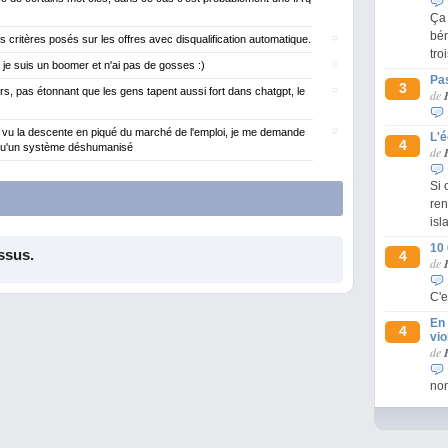
Ça 
bén
#
s critères posés sur les offres avec disqualification automatique.
tro
#
 je suis un boomer et n'ai pas de gosses :)
Pas
3
#
rs, pas étonnant que les gens tapent aussi fort dans chatgpt, le
de
#
'ai vu la descente en piqué du marché de l'emploi, je me demande
L'
4
 qu'un système déshumanisé
de
Si 
ren
isl
10
ssus.
4
de
C'e
En 
4
vio
de
non