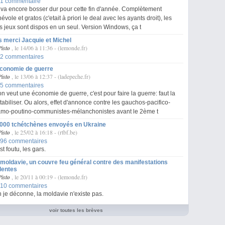
1 commentaire
va encore bosser dur pour cette fin d'année. Complètement
évole et gratos (c'etait à priori le deal avec les ayants droit), les
is jeux sont dispos en un seul. Version Windows, ça t
 merci Jacquie et Michel
Pisto
, le 14/06 à 11:36
-
(lemonde.fr)
2 commentaires
économie de guerre
Pisto
, le 13/06 à 12:37
-
(ladepeche.fr)
5 commentaires
on veut une économie de guerre, c'est pour faire la guerre: faut la
tabiliser. Ou alors, effet d'annonce contre les gauchos-pacifico-
amo-poutino-communistes-mélanchonistes avant le 2ème t
 000 tchétchènes envoyés en Ukraine
Pisto
, le 25/02 à 16:18
-
(rtbf.be)
96 commentaires
st foutu, les gars.
moldavie, un couvre feu général contre des manifestations
lentes
Pisto
, le 20/11 à 00:19
-
(lemonde.fr)
10 commentaires
 je déconne, la moldavie n'existe pas.
voir toutes les brèves