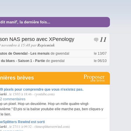
it manif', la dernière fois...
11
 son NAS perso avec XPenology
9 novembre à 15:48
par
Repiemink
 tutos de Gwendal - Les menuis
de
gwendal
le 13/07
 du blues - Saison 1 - Partie
de
gwendal
le 06/10
Proposer
nières brèves
une brève
9 pixels pour comprendre que vous n'existez pas.
Sarki
, le 15/03 à 18:46
-
(youtube.com)
2 commentaires
p un pixel. Hop un deuxième. Hop un mille quatre-vingt-
vième." Et pis si la balise youtube elle marche pas, ben cliques-y
 le lien.
eSplitters Rewind est sorti
Sarki
, le 27/11 à 09:32
-
(timesplittersrewind.com)