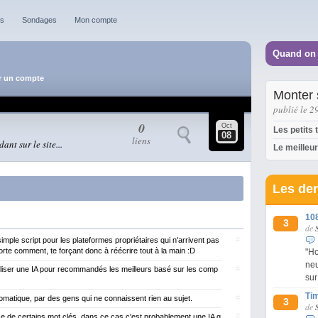
es
Sondages
Mon compte
Quand on d
r un compte
Monter
publié le 2
0
Oct
Les petits
08
liens
nt sur le site...
Le meilleur
Les der
108
3
de
#
simple script pour les plateformes propriétaires qui n'arrivent pas
rte comment, te forçant donc à réécrire tout à la main :D
"Ho
neu
#
utiliser une IA pour recommandés les meilleurs basé sur les comp
sur
Tim
#
omatique, par des gens qui ne connaissent rien au sujet.
3
de
#
nce de certains mot clés, dans ce cas c'est probablement une IA q