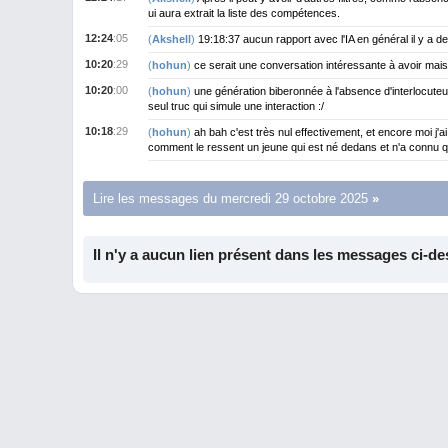
ui aura extrait la liste des compétences.
12:24
:05
(
Akshell
)
19:18:37 aucun rapport avec l'IA en général il y a de
10:20
:29
(
hohun
)
ce serait une conversation intéressante à avoir mais
10:20
:00
(
hohun
)
une génération biberonnée à l'absence d'interlocuteu
seul truc qui simule une interaction :/
10:18
:29
(
hohun
)
ah bah c'est très nul effectivement, et encore moi j
comment le ressent un jeune qui est né dedans et n'a connu
Lire les messages du mercredi 29 octobre 2025
Il n'y a aucun lien présent dans les messages ci-de