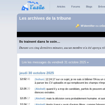
Articles
Forums
Blogs
Brèv
Les archives de la tribune
M'identifier
ou
crée
Ils trainent dans le coin…
Durant ces cinq dernières minutes, aucun membre n'a été aperçu rôda
Lire les messages du vendredi 31 octobre 2025
jeudi 30 octobre 2025
12:52
:46
(
hohun
)
12:24:17 sur ce sujet, je ne sais si blâmer l'IA ou un 
à parser les CV uploadés et qui remplissent les champs n'impo
12:26
:20
(
Akshell
)
quand il y a trop de candidats, parfois ils peuvent 
étences extraites.
12:25
:17
(
Akshell
)
mais la décision sera probablement humaine. et aut
12:24
:17
(
Akshell
)
Après il peut y avoir d'autres filtres, comme l'abse