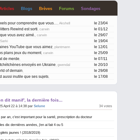
Article
s
Blog
s
Brève
s
Forum
s
Sondage
s
ixels pour comprendre que vous…
le 23/04
, Akshell
itters Rewind est sorti
le 01/12
, carwin
 que vous avez aimé.
le 29/07
, carwin
le 19/04
 Sarki
aines YouTube que vous aimez
le 12/01
, plantmann
ns plans jeux du moment
le 25/09
, carwin
at de merde
le 07/11
,
 tchétchènes envoyés en Ukraine
le 20/10
, gwendal
rld of demain
le 29/08
,
d aussi inutile que ses sujets
le 17/08
,
 dit manif', la dernière fois...
25 April 22 à 14:38 par
Selune
34 votes
e par an, c'est important pour la santé, prescription du docteur
 les dix dernières années, j'en ai fait 4 ou 5
s gilets jaunes ! (2018/2019)