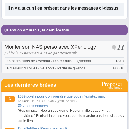
Il n'y a aucun lien présent dans les messages ci-dessus.
Quand on dit manif', la dernière fois...
11
Monter son NAS perso avec XPenology
publié le 29 novembre à 15:48
par
Repiemink
Les petits tutos de Gwendal - Les menuis
de
gwendal
le 13/07
Le meilleur du blues - Saison 1 - Partie
de
gwendal
le 06/10
Proposer
Les dernières brèves
une brève
1089 pixels pour comprendre que vous n'existez pas.
3
de
Sarki
, le 15/03 à 18:46
-
(youtube.com)
2 commentaires
"Hop un pixel. Hop un deuxième. Hop un mille quatre-vingt-
neuvième." Et pis si la balise youtube elle marche pas, ben cliques-y
sur le lien.
TimeSplitters Rewind est sorti