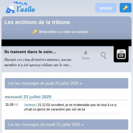
menu
Les archives de la tribune
M'identifier
ou
créer un compte
0
Ils trainent dans le coin…
Jul
09
liens
Durant ces cinq dernières minutes, aucun
membre n'a été aperçu rôdant sur le site...
Lire les messages du jeudi 24 juillet 2025
mercredi 23 juillet 2025
11:18
:48
#
(
hohun
)
21:12:02 excellent, je ne m'attendais pas du tout à ce q
u'il ait ce genre de caractère pas sûr de lui
Lire les messages du mardi 22 juillet 2025