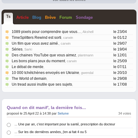
T
s
Article
Blog
Brève
Forum
Sondage
1089 pixels pour comprendre que vous…
le 23/04
, Akshell
TimeSplitters Rewind est sorti
le 01/12
, carwin
Un film que vous avez aimé.
le 29/07
, carwin
Séries
le 19/04
, Sarki
Des chaines YouTube que vous aimez
le 12/01
, plantmann
Les bons plans jeux du moment
le 25/09
, carwin
Le débat de merde
le 07/11
,
10 000 tchétchènes envoyés en Ukraine
le 20/10
, gwendal
The World of demain
le 29/08
,
Un tread aussi inutile que ses sujets
le 17/08
,
Quand on dit manif', la dernière fois...
proposé le 25 April 22 à 14:38 par
Selune
34 votes
... Une par an, c'est important pour la santé, prescription du docteur
... Sur les dix dernières années, j'en ai fait 4 ou 5