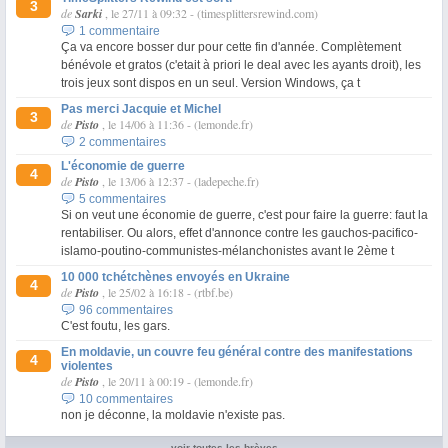
3
de
Sarki
, le 27/11 à 09:32
-
(timesplittersrewind.com)
1 commentaire
Ça va encore bosser dur pour cette fin d'année. Complètement
bénévole et gratos (c'etait à priori le deal avec les ayants droit), les
trois jeux sont dispos en un seul. Version Windows, ça t
Pas merci Jacquie et Michel
3
de
Pisto
, le 14/06 à 11:36
-
(lemonde.fr)
2 commentaires
L'économie de guerre
4
de
Pisto
, le 13/06 à 12:37
-
(ladepeche.fr)
5 commentaires
Si on veut une économie de guerre, c'est pour faire la guerre: faut la
rentabiliser. Ou alors, effet d'annonce contre les gauchos-pacifico-
islamo-poutino-communistes-mélanchonistes avant le 2ème t
10 000 tchétchènes envoyés en Ukraine
4
de
Pisto
, le 25/02 à 16:18
-
(rtbf.be)
96 commentaires
C'est foutu, les gars.
En moldavie, un couvre feu général contre des manifestations
4
violentes
de
Pisto
, le 20/11 à 00:19
-
(lemonde.fr)
10 commentaires
non je déconne, la moldavie n'existe pas.
voir toutes les brèves