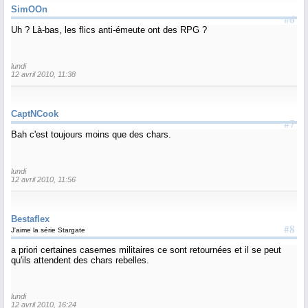
SimOOn
#6
Uh ? Là-bas, les flics anti-émeute ont des RPG ?
lundi
12 avril 2010, 11:38
CaptNCook
#7
Bah c'est toujours moins que des chars.
lundi
12 avril 2010, 11:56
Bestaflex
#8
J'aime la série Stargate
a priori certaines casernes militaires ce sont retournées et il se peut
qu'ils attendent des chars rebelles.
lundi
12 avril 2010, 16:24