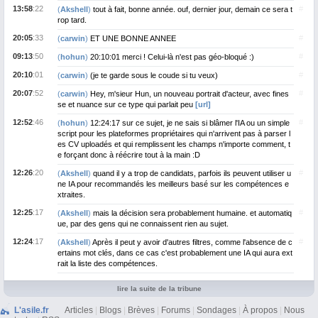
13:58
:22
#
(
Akshell
)
tout à fait, bonne année. ouf, dernier jour, demain ce sera t
rop tard.
20:05
:33
#
(
carwin
)
ET UNE BONNE ANNEE
09:13
:50
#
(
hohun
)
20:10:01 merci ! Celui-là n'est pas géo-bloqué :)
20:10
:01
#
(
carwin
)
(je te garde sous le coude si tu veux)
20:07
:52
#
(
carwin
)
Hey, m'sieur Hun, un nouveau portrait d'acteur, avec fines
se et nuance sur ce type qui parlait peu
[url]
12:52
:46
#
(
hohun
)
12:24:17 sur ce sujet, je ne sais si blâmer l'IA ou un simple
script pour les plateformes propriétaires qui n'arrivent pas à parser l
es CV uploadés et qui remplissent les champs n'importe comment, t
e forçant donc à réécrire tout à la main :D
12:26
:20
#
(
Akshell
)
quand il y a trop de candidats, parfois ils peuvent utiliser u
ne IA pour recommandés les meilleurs basé sur les compétences e
xtraites.
12:25
:17
#
(
Akshell
)
mais la décision sera probablement humaine. et automatiq
ue, par des gens qui ne connaissent rien au sujet.
12:24
:17
#
(
Akshell
)
Après il peut y avoir d'autres filtres, comme l'absence de c
ertains mot clés, dans ce cas c'est probablement une IA qui aura ext
rait la liste des compétences.
lire la suite de la tribune
L'asile.fr
Articles
|
Blogs
|
Brèves
|
Forums
|
Sondages
|
À propos
|
Nous