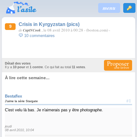
menu
Crisis in Kyrgyzstan (pics)
9
, le 08 avril 2010 à 00:28
-
(boston.com)
-
de
CaptNCook
10 commentaires
Proposer
Détail des votes
Il y a
10 pour
et
1 contre
. Ce qui fait au total
11 votes
.
une brève
À lire cette semaine...
Bestaflex
#1
J'aime la série Stargate
C'est velu là bas. Je n'aimerais pas y être photographe.
jeudi
08 avril 2010, 10:04