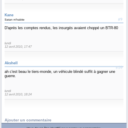
Kane
#9
Satan m'habite
D'après les comptes rendus, les insurgés avaient choppé un BTR-80
lundi
12 avril 2010, 17:47
Akshell
#10
ah c'est beau le tiers-monde, un véhicule blindé suffit à gagner une
guerre.
lundi
12 avril 2010, 18:24
Ajouter un commentaire