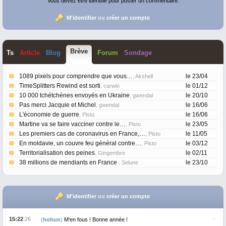
Vous devez être identifié pour poster un commentaire.
M'identifier
ou
créer un compte
Brève
T
s
Article
Blog
Forum
Sondage
1089 pixels pour comprendre que vous…
le 23/04
, Akshell
TimeSplitters Rewind est sorti
le 01/12
, carwin
10 000 tchétchènes envoyés en Ukraine
le 20/10
, gwendal
Pas merci Jacquie et Michel
le 16/06
, gwendal
L'économie de guerre
le 16/06
, Pisto
Martine va se faire vacciner contre le…
le 23/05
, Pisto
Les premiers cas de coronavirus en France,…
le 11/05
, Pisto
En moldavie, un couvre feu général contre…
le 03/12
, Pisto
Territorialisation des peines
le 02/11
, Gingembre
38 millions de mendiants en France
le 23/10
, Selune
M'identifier
ou
créer un compte
15:22
:26
#
(
hohun
)
M'en fous ! Bonne année !