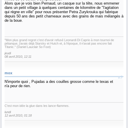
Alors que je vois bien Pernaud, un casque sur la tête, nous emmener
dans un petit village à quelques centaines de kilomètre de "l'agitation
qui règne en ville" pour nous présenter Petra Zurykrouka qui fabrique
depuis 50 ans des petit chameaux avec des grains de mais mélangés à
de la boue.
"Mon plus grand regret c'est d'avoir refusé Leonardi Di Caprio à mon tournoi de
pétanque, j'avais déjà Starsky et Hutch et, à l'époque, il n'avait pas encore fait
Titanic." (Daniel Lauclair So Foot)
jeudi
08 avril 2010, 12:11
mox
#5
N'importe quoi , Pujadas a des couilles grosse comme le texas et
n'a peur de rien.
C'est mon idée la glue dans les lance-flammes.
lundi
12 avril 2010, 01:18