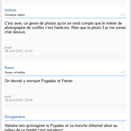
hohun
#2
Comique tripier
C'est avec ce genre de photos qu'on se rend compte que le métier de
photographe de conflits c'est hardcore. Rien que la photo 3 je me serais
chié dessus.
jeudi
08 avril 2010, 10:43
Kane
#3
Satan m'habite
On devrait y envoyer Pugadas et Ferrari
jeudi
08 avril 2010, 10:58
Gingembre
#4
Hahaha rien qu'imaginer le Pujadas et sa tronche d'éternel ahuri au
milieu de ce bordel c'est priceless!