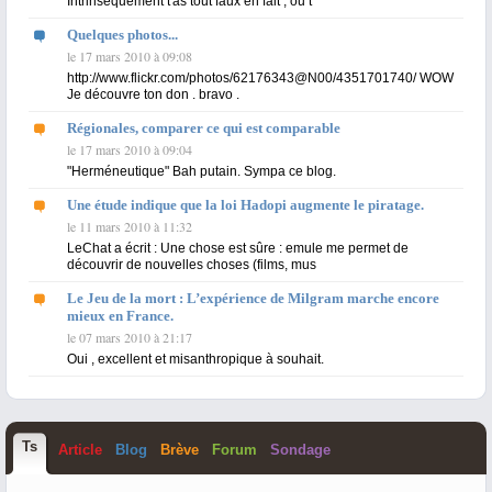
Intrinsèquement t'as tout faux en fait , ou t
Quelques photos...
le 17 mars 2010 à 09:08
http://www.flickr.com/photos/62176343@N00/4351701740/ WOW
Je découvre ton don . bravo .
Régionales, comparer ce qui est comparable
le 17 mars 2010 à 09:04
"Herméneutique" Bah putain. Sympa ce blog.
Une étude indique que la loi Hadopi augmente le piratage.
le 11 mars 2010 à 11:32
LeChat a écrit : Une chose est sûre : emule me permet de
découvrir de nouvelles choses (films, mus
Le Jeu de la mort : L’expérience de Milgram marche encore
mieux en France.
le 07 mars 2010 à 21:17
Oui , excellent et misanthropique à souhait.
T
s
Article
Blog
Brève
Forum
Sondage