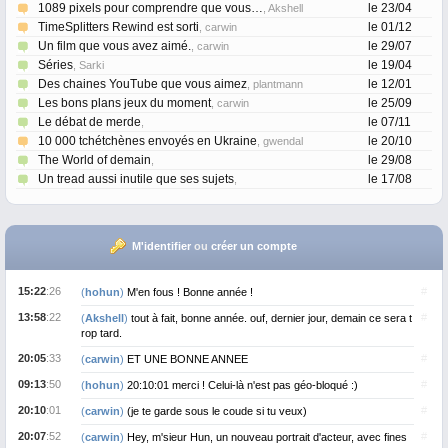
1089 pixels pour comprendre que vous…
le 23/04
, Akshell
TimeSplitters Rewind est sorti
le 01/12
, carwin
Un film que vous avez aimé.
le 29/07
, carwin
Séries
le 19/04
, Sarki
Des chaines YouTube que vous aimez
le 12/01
, plantmann
Les bons plans jeux du moment
le 25/09
, carwin
Le débat de merde
le 07/11
,
10 000 tchétchènes envoyés en Ukraine
le 20/10
, gwendal
The World of demain
le 29/08
,
Un tread aussi inutile que ses sujets
le 17/08
,
M'identifier
ou
créer un compte
15:22
:26
#
(
hohun
)
M'en fous ! Bonne année !
13:58
:22
#
(
Akshell
)
tout à fait, bonne année. ouf, dernier jour, demain ce sera t
rop tard.
20:05
:33
#
(
carwin
)
ET UNE BONNE ANNEE
09:13
:50
#
(
hohun
)
20:10:01 merci ! Celui-là n'est pas géo-bloqué :)
20:10
:01
#
(
carwin
)
(je te garde sous le coude si tu veux)
20:07
:52
#
(
carwin
)
Hey, m'sieur Hun, un nouveau portrait d'acteur, avec fines