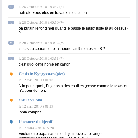
le 28 October 2010 à 03:37
(
#
)
t
aah ok , vous êtes en travaux. mea culpa
le 28 October 2010 à 03:36
(
#
)
t
oh putain le fond noir quand je passe le mulot juste là au dessus -
^
le 28 October 2010 à 03:32
(
#
)
t
z etes au courant que la tribune fait 9 metres sur 8 ?
le 28 October 2010 à 03:31
(
#
)
t
c'est quoi cette home en carton.
Crisis in Kyrgyzstan (pics)
le 12 avril 2010 à 01:18
N'importe quoi , Pujadas a des couilles grosse comme le texas et
n'a peur de rien.
eMule v0.50a
le 12 avril 2010 à 01:13
lapin compris
Une sorte d'objectif
le 17 mars 2010 à 09:20
Vouloir etre papa sans meuf , je trouve ça étrange: