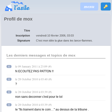
menu
Profil de mox
Titre
Inscription
vendredi 10 février 2006, 03:03
Signature
C'est mon idée la glue dans les lance-flammes.
Les derniers messages et topics de mox
le 09 January 2011 à 23:09
(
#
)
t
N ECOUTEZ PAS PATTON !!
le 28 October 2010 à 03:40
(
#
)
t
?
le 28 October 2010 à 03:39
(
#
)
t
non sans deconner c'est pour le lol
le 28 October 2010 à 03:39
(
#
)
t
le "Ils trainent dans le coin…" au dessus de la tribune .