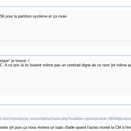
6 pour la partition système et ça roule.
sique" je trouve :/
LC. A ce prix là ils foutent même pas un ventirad digne de ce nom (et même pa
el.net/minisites/pc-assemble/acheter.php?modele=viper&produit=99194&vers
ants (et puis ça nous évitera un topic d'aide quand t'auras monté la CM à l'env