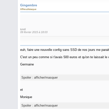
Gingembre
Affreudisiaque
lundi
09 février 2015 à 18:03
euh, faire une nouvelle config sans SSD de nos jours me para
C'est un peu comme si t'avais 500 euros et qu'on te laissait le 
Germaine
Spoiler :
afficher/masquer
et
Monique
Spoiler :
afficher/masquer