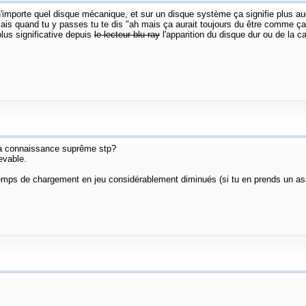
'importe quel disque mécanique, et sur un disque système ça signifie plus au
 mais quand tu y passes tu te dis "ah mais ça aurait toujours du être comme ça 
 plus significative depuis
le lecteur blu-ray
l'apparition du disque dur ou de la c
 ta connaissance suprême stp?
evable.
emps de chargement en jeu considérablement diminués (si tu en prends un ass