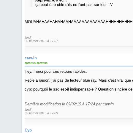
Repiemink
a écrit
ça peut être utile s'ils ne l'ont pas sur leur TV
MOUAHAHAAHAHAHAAHAAAAAAAAAAAAAHHHHHHHHHH
lundi
09 février 2015 à 17:07
carwin
sprattus sprattus
Hey, merci pour ces retours rapides.
Repié a raison, j'ai pas de lecteur blue ray. Mais c'est vrai que
cyp: pourquoi le ssd est-il indispensable ? Question sincère d
Dernière modification le 09/02/15 à 17:24 par carwin
lundi
09 février 2015 à 17:09
Cyp