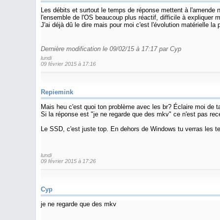
Les débits et surtout le temps de réponse mettent à l'amende n
l'ensemble de l'OS beaucoup plus réactif, difficile à expliquer
J'ai déjà dû le dire mais pour moi c'est l'évolution matérielle la
Dernière modification le 09/02/15 à 17:17 par Cyp
lundi
09 février 2015 à 17:16
Repiemink
Mais heu c'est quoi ton problème avec les br? Éclaire moi de
Si la réponse est "je ne regarde que des mkv" ce n'est pas rec
Le SSD, c'est juste top. En dehors de Windows tu verras les t
lundi
09 février 2015 à 17:26
Cyp
je ne regarde que des mkv