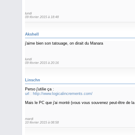
lundi
09 février 2015 à 18:48
Akshell
j'aime bien son tatouage, on dirait du Manara
lundi
09 février 2015 à 20:16
Linschn
Perso j'utilie ça :
url :
http://www.logicalincrements.com/
Mais le PC que j'ai monté (vous vous souvenez peut-être de la b
mardi
10 février 2015 à 08:58