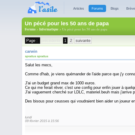
Articles
Forums
Blogs
Brèv
Un pécé pour les 50 ans de papa
Forums
>
Informatique
> Un pécé pour les 50 ans de papa
Page :
précédente
1
2
suivante
carwin
sprattus sprattus
Salut les mecs,
Comme d'hab, je viens quémander de l'aide parce que j'y conna
J'ai un budget grand max de 1000 euros.
Ce qui me ferait rêver, c'est une config pour enfin jouer à quel
J'ai vaguement cherché sur LDLC, materiel.beuh mais j'arrive pas
Des bisous pour ceusses qui voudraient bien aider un joueur en 
lundi
09 février 2015 à 15:56