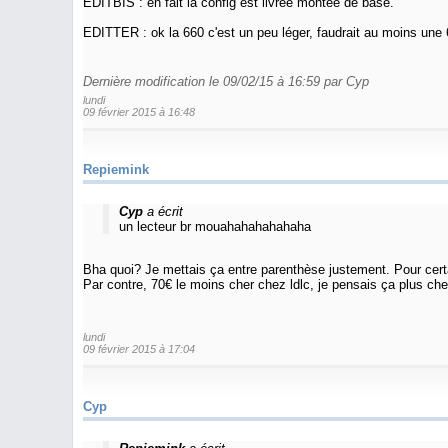
EDITBIS : en fait la config est livrée montée de base.
EDITTER : ok la 660 c'est un peu léger, faudrait au moins une
Dernière modification le 09/02/15 à 16:59 par Cyp
lundi
09 février 2015 à 16:48
Repiemink
Cyp
a écrit
un lecteur br mouahahahahahaha
Bha quoi? Je mettais ça entre parenthèse justement. Pour certain
Par contre, 70€ le moins cher chez ldlc, je pensais ça plus ch
lundi
09 février 2015 à 17:04
Cyp