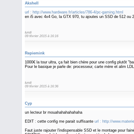
Akshell
url :
http://www.hardware.fr/articles/786-4/pc-gaming.html
en i5 avec 4x4 Go, la GTX 970, tu ajoutes un SSD de 512 ou 25
lundi
09 février 2015 à 16:16
Repiemink
1000€ la tour ultra, ça fait bien chère pour une config plutôt "ba
Pour le basique je parle de: processeur, carte mère et alim LD
lundi
09 février 2015 à 16:36
Cyp
un lecteur br mouahahahahahaha
EDIT : cette config me parait suffisante
url :
http://www.materi
Faut juste rajouter l'indispensable SSD et le montage pour fainé