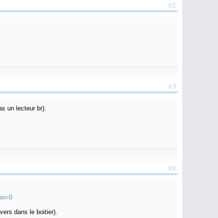
#2
#3
s un lecteur br).
#4
ion=0
ers dans le boitier).