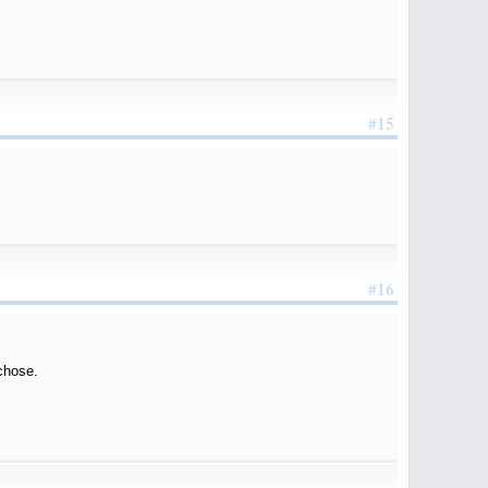
#15
#16
 chose.