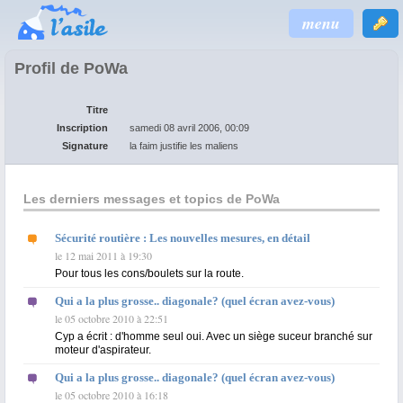
menu
Profil de PoWa
Titre
Inscription
samedi 08 avril 2006, 00:09
Signature
la faim justifie les maliens
Les derniers messages et topics de PoWa
Sécurité routière : Les nouvelles mesures, en détail
le 12 mai 2011 à 19:30
Pour tous les cons/boulets sur la route.
Qui a la plus grosse.. diagonale? (quel écran avez-vous)
le 05 octobre 2010 à 22:51
Cyp a écrit : d'homme seul oui. Avec un siège suceur branché sur
moteur d'aspirateur.
Qui a la plus grosse.. diagonale? (quel écran avez-vous)
le 05 octobre 2010 à 16:18