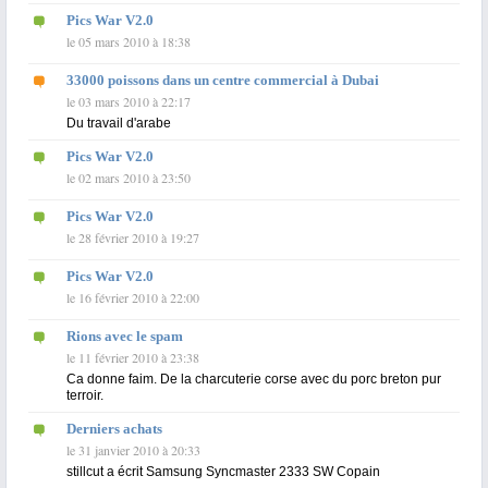
Pics War V2.0
le 05 mars 2010 à 18:38
33000 poissons dans un centre commercial à Dubai
le 03 mars 2010 à 22:17
Du travail d'arabe
Pics War V2.0
le 02 mars 2010 à 23:50
Pics War V2.0
le 28 février 2010 à 19:27
Pics War V2.0
le 16 février 2010 à 22:00
Rions avec le spam
le 11 février 2010 à 23:38
Ca donne faim. De la charcuterie corse avec du porc breton pur
terroir.
Derniers achats
le 31 janvier 2010 à 20:33
stillcut a écrit Samsung Syncmaster 2333 SW Copain