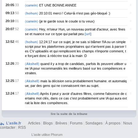
20:05
:33
#
(
carwin
)
ET UNE BONNE ANNEE
09:13
:50
#
(
hohun
)
20:10:01 merci ! Celui-là n'est pas géo-bloqué :)
20:10
:01
#
(
carwin
)
(je te garde sous le coude si tu veux)
20:07
:52
#
(
carwin
)
Hey, m'sieur Hun, un nouveau portrait d'acteur, avec fines
se et nuance sur ce type qui parlait peu
[url]
12:52
:46
#
(
hohun
)
12:24:17 sur ce sujet, je ne sais si blâmer l'IA ou un simple
script pour les plateformes propriétaires qui n'arrivent pas à parser l
es CV uploadés et qui remplissent les champs n'importe comment, t
e forçant donc à réécrire tout à la main :D
12:26
:20
#
(
Akshell
)
quand il y a trop de candidats, parfois ils peuvent utiliser u
ne IA pour recommandés les meilleurs basé sur les compétences e
xtraites.
12:25
:17
#
(
Akshell
)
mais la décision sera probablement humaine. et automatiq
ue, par des gens qui ne connaissent rien au sujet.
12:24
:17
#
(
Akshell
)
Après il peut y avoir d'autres filtres, comme l'absence de c
ertains mot clés, dans ce cas c'est probablement une IA qui aura ext
rait la liste des compétences.
lire la suite de la tribune
L'asile.fr
Articles
|
Blogs
|
Brèves
|
Forums
|
Sondages
|
À propos
|
Nous
contacter
|
RSS
L'asile
utilise
Phorum