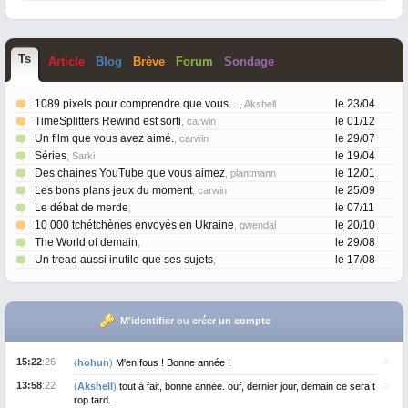
T
s
Article
Blog
Brève
Forum
Sondage
1089 pixels pour comprendre que vous…
le 23/04
, Akshell
TimeSplitters Rewind est sorti
le 01/12
, carwin
Un film que vous avez aimé.
le 29/07
, carwin
Séries
le 19/04
, Sarki
Des chaines YouTube que vous aimez
le 12/01
, plantmann
Les bons plans jeux du moment
le 25/09
, carwin
Le débat de merde
le 07/11
,
10 000 tchétchènes envoyés en Ukraine
le 20/10
, gwendal
The World of demain
le 29/08
,
Un tread aussi inutile que ses sujets
le 17/08
,
M'identifier
ou
créer un compte
15:22
:26
#
(
hohun
)
M'en fous ! Bonne année !
13:58
:22
#
(
Akshell
)
tout à fait, bonne année. ouf, dernier jour, demain ce sera t
rop tard.