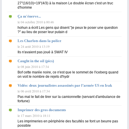
27"(16/10)+19"(4/3) à la maison Le double écran c'est un truc
d'homme
Ça m'énerve...
le 04 octobre 2010 à 00:46
hohun a écrit Les gens qui disent "je peux te poser une question
?" au lieu de poser leur putain d
Les Charlots dans la police
le 24 août 2010 à 13:19
Ils n'avaient pas joué à SWAT IV
Caught in the oil (pics)
le 08 juin 2010 à 17:34
Bof cette marée noire, ce n'est que le sommet de l'iceberg quand
on voit le nombre de rejets d'hydr
Vidéo: deux journalistes assassinés par l’armée US en Irak
le 06 avril 2010 à 17:34
Pas mal le fait de tirer sur la camionnette (servant d'ambulance de
fortune)
Imprimer des gros documents
le 17 mars 2010 à 18:11
Les imprimeries en périphérie des facultés se font un beurre pas
possible