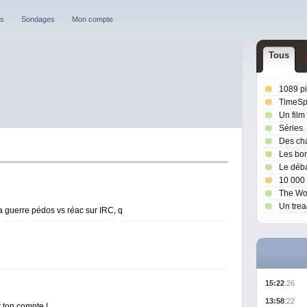
es
Sondages
Mon compte
T
ou
s
1089 p
TimeSpl
Un film
Séries
,
Des ch
Les bo
Le déb
10 000
The Wo
Un trea
 la guerre pédos vs réac sur IRC, q
15:22
:26
13:58
:22
 ton compte !