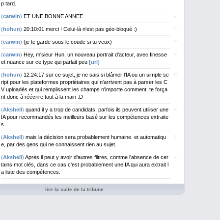
p tard.
#
(
carwin
)
ET UNE BONNE ANNEE
#
(
hohun
)
20:10:01 merci ! Celui-là n'est pas géo-bloqué :)
#
(
carwin
)
(je te garde sous le coude si tu veux)
#
(
carwin
)
Hey, m'sieur Hun, un nouveau portrait d'acteur, avec finesse
et nuance sur ce type qui parlait peu
[url]
#
(
hohun
)
12:24:17 sur ce sujet, je ne sais si blâmer l'IA ou un simple sc
ript pour les plateformes propriétaires qui n'arrivent pas à parser les C
V uploadés et qui remplissent les champs n'importe comment, te força
nt donc à réécrire tout à la main :D
#
(
Akshell
)
quand il y a trop de candidats, parfois ils peuvent utiliser une
IA pour recommandés les meilleurs basé sur les compétences extraite
s.
#
(
Akshell
)
mais la décision sera probablement humaine. et automatiqu
e, par des gens qui ne connaissent rien au sujet.
#
(
Akshell
)
Après il peut y avoir d'autres filtres, comme l'absence de cer
tains mot clés, dans ce cas c'est probablement une IA qui aura extrait l
a liste des compétences.
lire la suite de la tribune