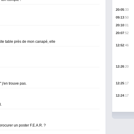
20:05
:33
09:13
:50
20:10
:01
20:07
:52
petite table près de mon canapé, elle
12:52
:46
12:26
:20
 j'en trouve pas.
12:25
:17
12:24
:17
N.
procurer un poster F.E.A.R. ?