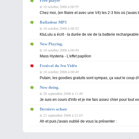
Free player
le 10 octobre 2006 à 00:55
Chez moi, (en filaire et avec une V4) les 2-3 fois où j'avais 
Balladeur MP3
le 10 octobre 2006 à 00:52
KtuLulu a écrit - la durée de vie de la batterie rechargeable
Now Playing.
le 10 octobre 2006 à 00:49
Mass Hysteria - L'effet papillon
Festival du Jeu Vidéo
le 10 octobre 2006 à 00:49
Putain, les goodies gratuits sont sympas, ça vaut le coup 
Now doing.
le 28 septembre 2006 à 11:49
Je suis en cours d'info et je me fais assez chier pour tout vou
Derniers achats
le 23 septembre 2006 à 21:03
Ah et puis j'avais oublié de vous la présenter :