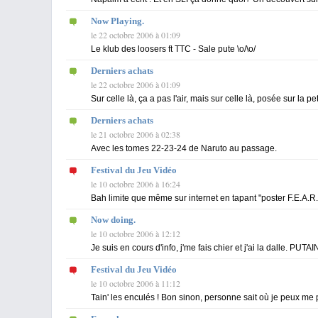
Now Playing.
le 22 octobre 2006 à 01:09
Le klub des loosers ft TTC - Sale pute \o/\o/
Derniers achats
le 22 octobre 2006 à 01:09
Sur celle là, ça a pas l'air, mais sur celle là, posée sur la 
Derniers achats
le 21 octobre 2006 à 02:38
Avec les tomes 22-23-24 de Naruto au passage.
Festival du Jeu Vidéo
le 10 octobre 2006 à 16:24
Bah limite que même sur internet en tapant "poster F.E.A.R."
Now doing.
le 10 octobre 2006 à 12:12
Je suis en cours d'info, j'me fais chier et j'ai la dalle. PUTAI
Festival du Jeu Vidéo
le 10 octobre 2006 à 11:12
Tain' les enculés ! Bon sinon, personne sait où je peux me 