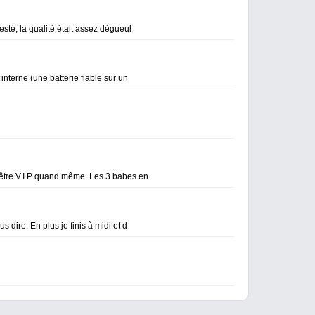
testé, la qualité était assez dégueul
 interne (une batterie fiable sur un
d'être V.I.P quand même. Les 3 babes en
s dire. En plus je finis à midi et d