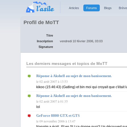
Articles
Forums
Blogs
Brèv
Profil de MoTT
Titre
Inscription
vendredi 10 février 2006, 03:03
Signature
Les derniers messages et topics de MoTT
Réponse à Akshell au sujet de mon banissement.
le 02 août 2007 à 13:53
kikoo (15:46:43) (Gatling) et bin moi qui croyait que c'était
Réponse à Akshell au sujet de mon banissement.
le 02 août 2007 à 01:35
lol
GeForce 8800 GTX et GTS
le 09 novembre 2006 à 13:47
Napalm a écrit : Et en SLI ça donne quoi? Un découvert sur