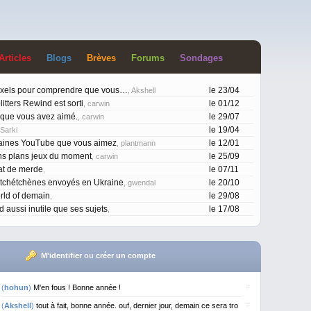
Article
s
Blog
s
Brève
s
Forum
s
Sondage
s
ixels pour comprendre que vous…
le 23/04
, Akshell
itters Rewind est sorti
le 01/12
, carwin
 que vous avez aimé.
le 29/07
, carwin
le 19/04
 Sarki
aines YouTube que vous aimez
le 12/01
, plantmann
ns plans jeux du moment
le 25/09
, carwin
at de merde
le 07/11
,
 tchétchènes envoyés en Ukraine
le 20/10
, gwendal
rld of demain
le 29/08
,
d aussi inutile que ses sujets
le 17/08
,
M'identifier
ou
créer un compte
#
(
hohun
)
M'en fous ! Bonne année !
#
(
Akshell
)
tout à fait, bonne année. ouf, dernier jour, demain ce sera tro