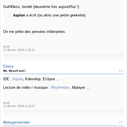
GuiNNess, bordel (deuxième fois aujourd'hui !)
kaplan
a écrit
(ou alors une petite geekette).
On me prête des pensées infâmantes.
lundi
13 février 2006 à 18:51
Ceacy
#4
Me, Myself and I
IDE :
Anjuta
, Kdevelop, Eclipse ...
Lecture de vidéo / musique :
Rhythmbox
, Mplayer ...
lundi
13 février 2006 à 19:07
#5
Metzgermeister