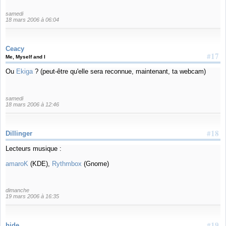
samedi
18 mars 2006 à 06:04
Ceacy
#17
Me, Myself and I
Ou
Ekiga
? (peut-être qu'elle sera reconnue, maintenant, ta webcam)
samedi
18 mars 2006 à 12:46
#18
Dillinger
Lecteurs musique :
amaroK
(KDE),
Rythmbox
(Gnome)
dimanche
19 mars 2006 à 16:35
#19
hide