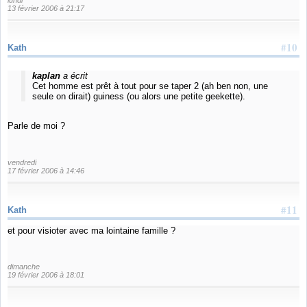
13 février 2006 à 21:17
#10
Kath
kaplan
a écrit
Cet homme est prêt à tout pour se taper 2 (ah ben non, une
seule on dirait) guiness (ou alors une petite geekette).
Parle de moi ?
vendredi
17 février 2006 à 14:46
#11
Kath
et pour visioter avec ma lointaine famille ?
dimanche
19 février 2006 à 18:01