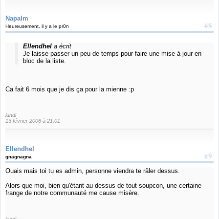
Napalm
#8
Heureusement, il y a le pr0n
Ellendhel
a écrit
Je laisse passer un peu de temps pour faire une mise à jour en
bloc de la liste.
Ca fait 6 mois que je dis ça pour la mienne :p
lundi
13 février 2006 à 21:01
Ellendhel
#9
gnagnagna
Ouais mais toi tu es admin, personne viendra te râler dessus.
Alors que moi, bien qu'étant au dessus de tout soupcon, une certaine
frange de notre communauté me cause misère.
lundi