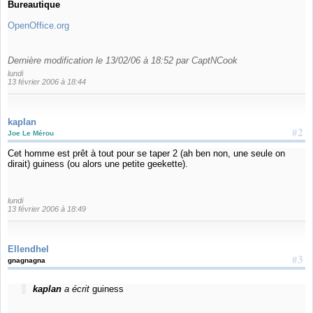
Bureautique
OpenOffice.org
Dernière modification le 13/02/06 à 18:52 par CaptNCook
lundi
13 février 2006 à 18:44
kaplan
#2
Joe Le Mérou
Cet homme est prêt à tout pour se taper 2 (ah ben non, une seule on
dirait) guiness (ou alors une petite geekette).
lundi
13 février 2006 à 18:49
Ellendhel
#3
gnagnagna
kaplan
a écrit
guiness