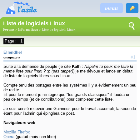
menu
Liste de logiciels Linux
Forums
>
Informatique
> Liste de logiciels Linux
Page :
1
Ellendhel
#1
gnagnagna
Suite à la demande du peuple (je cite
Kath
:
Napalm tu peux me faire la
meme liste pour linux ? :p (pas tapper)
) je me dévoue et lance un début
de liste de logiciels libres sous Linux.
Compte tenu des portages entre les systèmes il y a évidemement un peu
de redite.
Et pour le moment je n'intègre que "les grands classiques" il faudra un
peu de temps (et de contributions) pour completer cette liste.
Je suis censé recevoir une Guinness pour le travail accompli, la seconde
étant pour l'admin qui épinglera ce post.
Navigateurs web
Mozilla Firefox
Opera
(gratuit mais non libre)