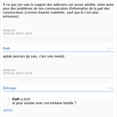
À ce que j'en sais le support des webcams est assez pénible, entre autre
pour des problèmes de non communication d'information de la part des
constructeurs (comme d'autres matériels, sauf que là c'est plus
ennuyeux).
dimanche
19 février 2006 à 18:57
#15
Kath
aiptek pencam (je sais, c'est une merde)
dimanche
19 février 2006 à 19:18
#16
Dillinger
Kath
a écrit
et pour visioter avec ma lointaine famille ?
aMSN