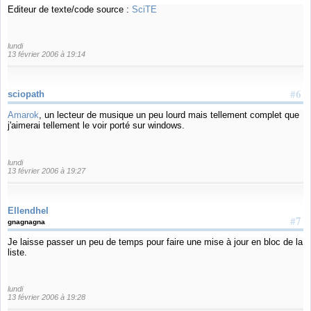
Editeur de texte/code source :
SciTE
lundi
13 février 2006 à 19:14
#6
sciopath
Amarok
, un lecteur de musique un peu lourd mais tellement complet que
j'aimerai tellement le voir porté sur windows.
lundi
13 février 2006 à 19:27
Ellendhel
#7
gnagnagna
Je laisse passer un peu de temps pour faire une mise à jour en bloc de la
liste.
lundi
13 février 2006 à 19:28