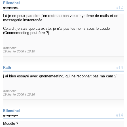
Ellendhel
#12
gnagnagna
Là je ne peux pas dire, j'en reste au bon vieux système de mails et de
messagerie instantanée.
Cela dit je sais que ca existe, je n'ai pas les noms sous le coude
(Gnomemeeting peut être ?).
dimanche
19 février 2006 à 18:10
#13
Kath
j ai bien essayé avec gnomemeeting, qui ne reconnait pas ma cam :/
dimanche
19 février 2006 à 18:26
Ellendhel
#14
gnagnagna
Modèle ?